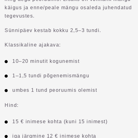
käigus ja enne/peale mängu osaleda juhendatud
tegevustes.
Sünnipäev kestab kokku 2,5–3 tundi.
Klassikaline ajakava:
10–20 minutit kogunemist
1–1,5 tundi põgenemismängu
umbes 1 tund peoruumis olemist
Hind:
15 € inimese kohta (kuni 15 inimest)
iga järgmine 12 € inimese kohta