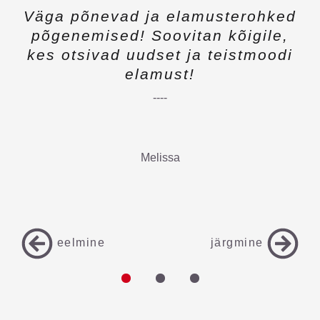
Väga põnevad ja elamusterohked
põgenemised! Soovitan kõigile,
kes otsivad uudset ja teistmoodi
elamust!
----
Melissa
eelmine
järgmine