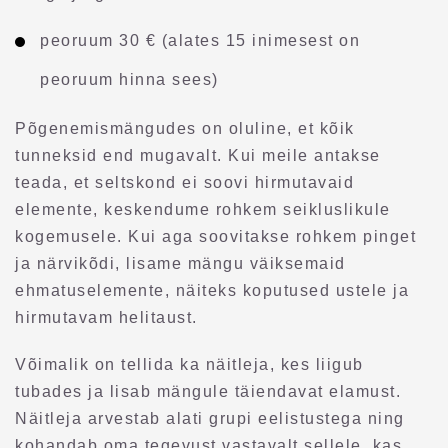
peoruum 30 € (alates 15 inimesest on
peoruum hinna sees)
Põgenemismängudes on oluline, et kõik
tunneksid end mugavalt. Kui meile antakse
teada, et seltskond ei soovi hirmutavaid
elemente, keskendume rohkem seikluslikule
kogemusele. Kui aga soovitakse rohkem pinget
ja närvikõdi, lisame mängu väiksemaid
ehmatuselemente, näiteks koputused ustele ja
hirmutavam helitaust.
Võimalik on tellida ka näitleja, kes liigub
tubades ja lisab mängule täiendavat elamust.
Näitleja arvestab alati grupi eelistustega ning
kohandab oma tegevust vastavalt sellele, kas