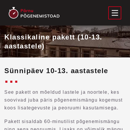
Klassikaline pakett (10-13.
aastastele)
Sünnipäev 10-13. aastastele
See pakett on mõeldud lastele ja noortele, kes
soovivad juba päris põgenemismängu kogemust
koos lisategevuste ja peoruumi kasutamisega.
Pakett sisaldab 60-minutilist põgenemismängu
ning aega peoruumis. Lisaks on võimalik mängu